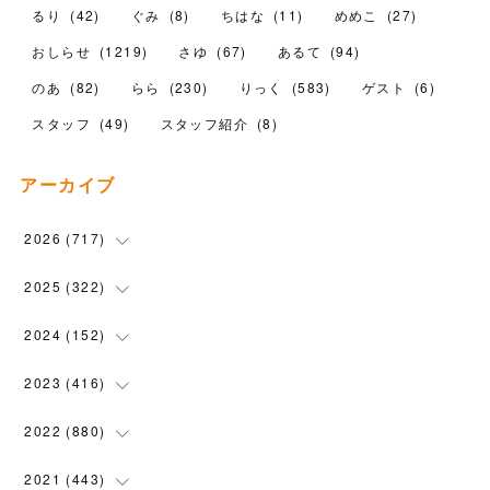
るり
(
42
)
ぐみ
(
8
)
ちはな
(
11
)
めめこ
(
27
)
おしらせ
(
1219
)
さゆ
(
67
)
あるて
(
94
)
のあ
(
82
)
らら
(
230
)
りっく
(
583
)
ゲスト
(
6
)
スタッフ
(
49
)
スタッフ紹介
(
8
)
アーカイブ
2026
(
717
)
(
10
)
2025
(
322
)
(
102
)
(
90
)
2024
(
152
)
(
110
)
(
100
)
(
5
)
2023
(
416
)
(
119
)
(
74
)
(
5
)
(
28
)
2022
(
880
)
(
102
)
(
4
)
(
7
)
(
58
)
(
31
)
2021
(
443
)