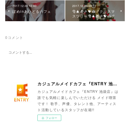
2017.12.03 10:40
2017.12.03 06:17
ぽめinあいどるカフェ
🎅🎄🎁🎉💝🍰🍗クリスマ
スツリー🎅🎄🎁🎉💝🍰🍗
0
コメント
カジュアルメイドカフェ『ENTRY 池袋店』
カジュアルメイドカフェ『ENTRY 池袋店』は
誰でも気軽に楽しんでいただける メイド喫茶
です！ 歌手、声優、タレント他、アーティス
ト活動しているスタッフが在籍!!
フォロー