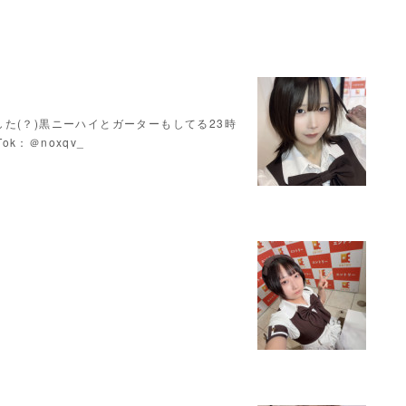
た(？)黒ニーハイとガーターもしてる23時
Tok：＠noxqv_