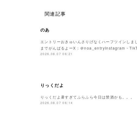
関連記事
のあ
エントリーおきゅいんさりげなくハーフツインしまし
までがんばるよーX：＠noa_entryInstagram・Tik
2026.08.07 06:21
りっくだよ
りっくだよ暑すぎてふらふら今日は禁酒かも。。。
2026.08.07 06:14