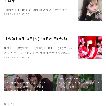
ちはな
15時から19時まで18時45分ラストオーダー
2026.08.06 05:55
【告知】8月13日(木)・9月22日(火祝)・10月10日(土)ゲスト まいかさん🍓
8月13日(木)9月22日(火祝)10月10日(土)まいか
さんゲストメイドとしてお給仕です！✨お給…
2026.08.05 08:34
2017.12.09 14:18
2017.12.09 12:39
おつきぃです( ◜௰◝ )ワニ
12/20(水) ゲスト 現役女
のお肉とかカエルとかた
子高生起業家 ことね
べれちゃいます( ◜௰◝ )…
0
コメント