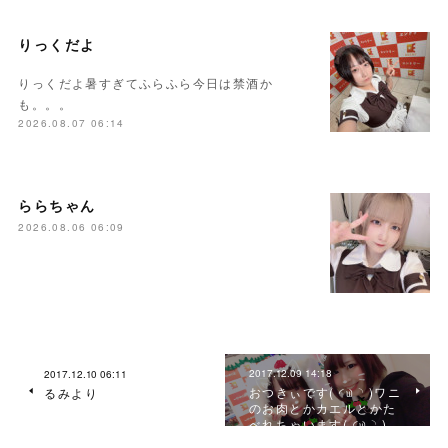
りっくだよ
りっくだよ暑すぎてふらふら今日は禁酒か
も。。。
2026.08.07 06:14
ららちゃん
2026.08.06 06:09
2017.12.09 14:18
2017.12.10 06:11
おつきぃです( ◜௰◝ )ワニ
るみより
のお肉とかカエルとかた
べれちゃいます( ◜௰◝ )…