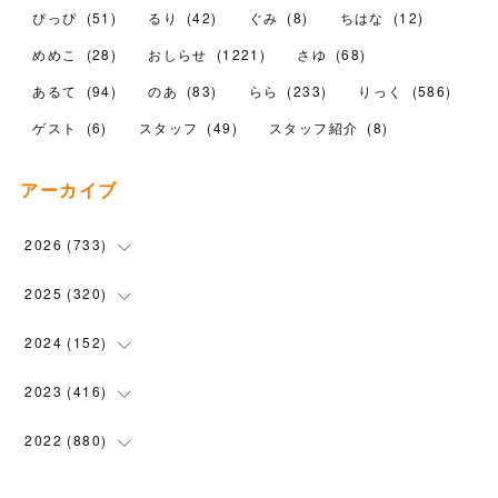
ぴっぴ
(
51
)
るり
(
42
)
ぐみ
(
8
)
ちはな
(
12
)
めめこ
(
28
)
おしらせ
(
1221
)
さゆ
(
68
)
あるて
(
94
)
のあ
(
83
)
らら
(
233
)
りっく
(
586
)
ゲスト
(
6
)
スタッフ
(
49
)
スタッフ紹介
(
8
)
アーカイブ
2026
(
733
)
(
24
)
2025
(
320
)
(
104
)
(
90
)
2024
(
152
)
(
110
)
(
100
)
(
5
)
2023
(
416
)
(
119
)
(
72
)
(
5
)
(
28
)
2022
(
880
)
(
102
)
(
4
)
(
7
)
(
58
)
(
31
)
2021
(
443
)