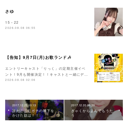
さゆ
15－22
2026.08.08 06:55
【告知】9月7日(月)お歌ランド🎶
エントリーキャスト「りっく」の定期主催イベ
ント！9月も開催決定！！キャストと一緒にデ…
2026.08.08 02:06
2017.12.21 10:13
2017.12.20 06:20
誰だここにガチの靴下を
ぎゃくからよんでもうた
かけた奴は！！
う