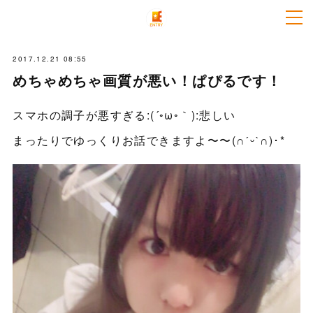
2017.12.21 08:55
めちゃめちゃ画質が悪い！ぱぴるです！
スマホの調子が悪すぎる:(´◦ω◦｀):悲しい
まったりでゆっくりお話できますよ〜〜(∩ˊᵕˋ∩)･*