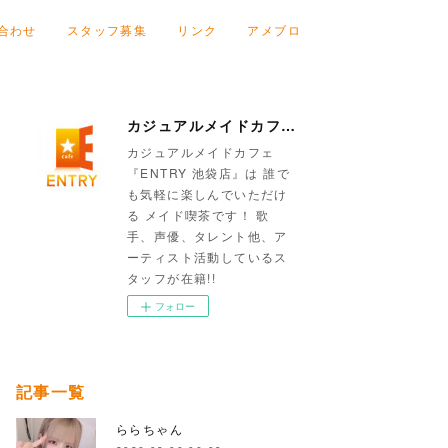
合わせ
スタッフ募集
リンク
アメブロ
カジュアルメイドカフェ『ENTRY 池袋店』
カジュアルメイドカフェ
『ENTRY 池袋店』は 誰で
も気軽に楽しんでいただけ
る メイド喫茶です！ 歌
手、声優、タレント他、ア
ーティスト活動しているス
タッフが在籍!!
フォロー
記事一覧
ららちゃん