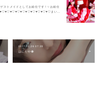
いかさんゲストメイドとしてお給仕です！✨お給仕
♥♡♥♡♥♡♥♡♥♡♥♡♥♡♥♡♥♡♥♡まい…
2017.12.26 07:35
はにたや🐝