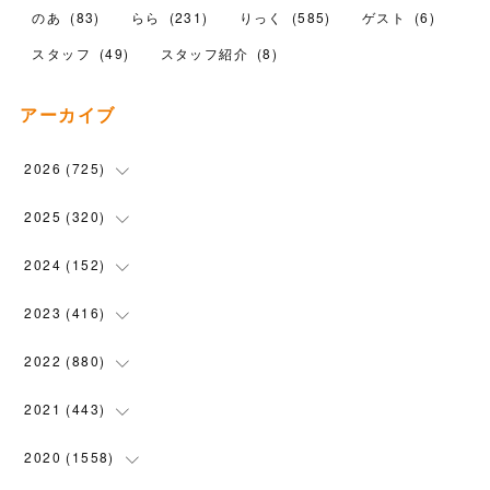
のあ
(
83
)
らら
(
231
)
りっく
(
585
)
ゲスト
(
6
)
スタッフ
(
49
)
スタッフ紹介
(
8
)
アーカイブ
2026
(
725
)
(
16
)
2025
(
320
)
(
104
)
(
90
)
2024
(
152
)
(
110
)
(
100
)
(
5
)
2023
(
416
)
(
119
)
(
72
)
(
5
)
(
28
)
2022
(
880
)
(
102
)
(
4
)
(
7
)
(
58
)
(
31
)
2021
(
443
)
(
101
)
(
5
)
(
6
)
(
45
)
(
64
)
(
54
)
2020
(
1558
)