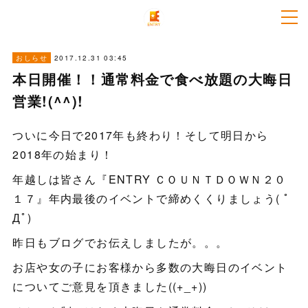
2017.12.31 03:45
おしらせ
本日開催！！通常料金で食べ放題の大晦日
営業!(^^)!
ついに今日で2017年も終わり！そして明日から
2018年の始まり！
年越しは皆さん『ENTRY ＣＯＵＮＴＤＯＷＮ２０
１７』年内最後のイベントで締めくくりましょう( ﾟ
Дﾟ)
昨日もブログでお伝えしましたが。。。
お店や女の子にお客様から多数の大晦日のイベント
についてご意見を頂きました((+_+))