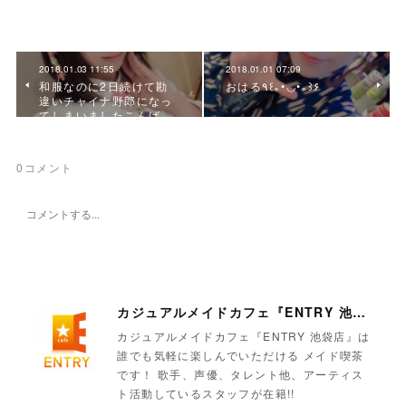
2018.01.03 11:55
2018.01.01 07:09
和服なのに2日続けて勘
おはる٩꒰｡•◡•｡꒱۶
違いチャイナ野郎になっ
てしまいましたこんば…
0
コメント
カジュアルメイドカフェ『ENTRY 池袋店』
カジュアルメイドカフェ『ENTRY 池袋店』は
誰でも気軽に楽しんでいただける メイド喫茶
です！ 歌手、声優、タレント他、アーティス
ト活動しているスタッフが在籍!!