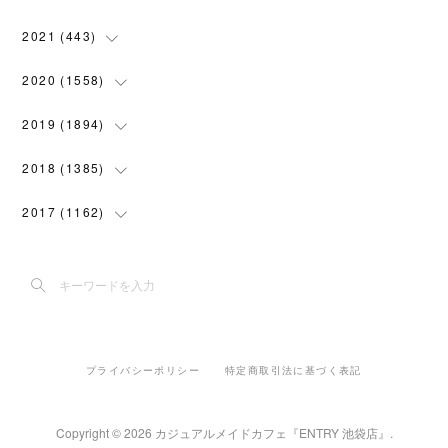
(
102
)
(
4
)
(
7
)
(
58
)
(
31
)
2021
(
443
)
(
101
)
(
5
)
(
6
)
(
45
)
(
64
)
(
54
)
2020
(
1558
)
(
79
)
(
3
)
(
16
)
(
69
)
(
76
)
(
91
)
(
107
)
2019
(
1894
)
(
94
)
(
7
)
(
8
)
(
52
)
(
71
)
(
63
)
(
132
)
(
113
)
2018
(
1385
)
(
10
)
(
18
)
(
45
)
(
70
)
(
5
)
(
143
)
(
140
)
(
127
)
2017
(
1162
)
(
8
)
(
10
)
(
18
)
(
76
)
(
3
)
(
201
)
(
172
)
(
80
)
(
87
)
(
9
)
(
15
)
(
22
)
(
73
)
(
11
)
(
144
)
(
196
)
(
108
)
(
89
)
(
6
)
(
12
)
(
22
)
(
111
)
(
15
)
(
193
)
(
188
)
(
150
)
(
99
)
(
6
)
(
20
)
(
22
)
(
91
)
プライバシーポリシー
特定商取引法に基づく表記
(
5
)
(
191
)
(
205
)
(
155
)
(
108
)
(
30
)
(
18
)
(
70
)
(
42
)
(
2
)
(
182
)
(
142
)
(
117
)
Copyright ©
2026
カジュアルメイドカフェ『ENTRY 池袋店』
.