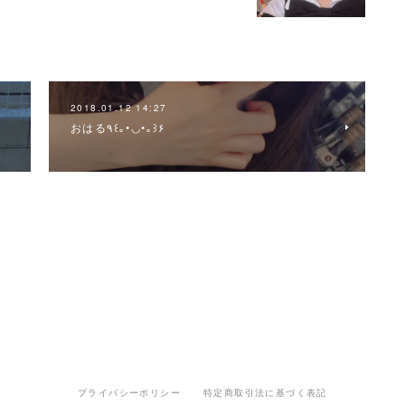
2018.01.12 14:27
おはる٩꒰｡•◡•｡꒱۶
プライバシーポリシー
特定商取引法に基づく表記