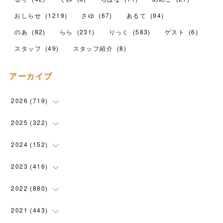
おしらせ
(
1219
)
さゆ
(
67
)
あるて
(
94
)
のあ
(
82
)
らら
(
231
)
りっく
(
583
)
ゲスト
(
6
)
スタッフ
(
49
)
スタッフ紹介
(
8
)
アーカイブ
2026
(
719
)
(
12
)
2025
(
322
)
(
102
)
(
90
)
2024
(
152
)
(
110
)
(
100
)
(
5
)
2023
(
416
)
(
119
)
(
74
)
(
5
)
(
28
)
2022
(
880
)
(
102
)
(
4
)
(
7
)
(
58
)
(
31
)
2021
(
443
)