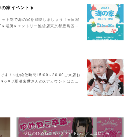
Y海の家イベント☀️
ケット制で海の家を満喫しましょう！☀️日程
LOSE☀️場所☀️エントリー池袋店東京都豊島区…
す！✨お給仕時間15:00～20:00ご来店お
♥♡♥♡♥♡夏澄來世さんのXアカウントはこ…
2018.01.20 14:16
明日のゆめねこちゃんアイドルカフェ出勤から