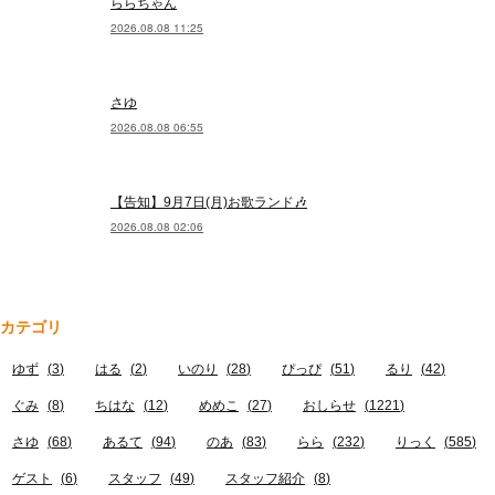
ららちゃん
2026.08.08 11:25
さゆ
2026.08.08 06:55
【告知】9月7日(月)お歌ランド🎶
2026.08.08 02:06
カテゴリ
ゆず
(
3
)
はる
(
2
)
いのり
(
28
)
ぴっぴ
(
51
)
るり
(
42
)
ぐみ
(
8
)
ちはな
(
12
)
めめこ
(
27
)
おしらせ
(
1221
)
さゆ
(
68
)
あるて
(
94
)
のあ
(
83
)
らら
(
232
)
りっく
(
585
)
ゲスト
(
6
)
スタッフ
(
49
)
スタッフ紹介
(
8
)