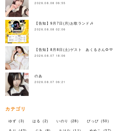
2026.08.08 06:55
【告知】9月7日(月)お歌ランド🎶
2026.08.08 02:06
【告知】8月8日(土)ゲスト あくるさん🌻💛
2026.08.07 18:06
のあ
2026.08.07 06:21
カテゴリ
ゆず
(
3
)
はる
(
2
)
いのり
(
28
)
ぴっぴ
(
50
)
るり
(
42
)
ぐみ
(
8
)
ちはな
(
11
)
めめこ
(
27
)