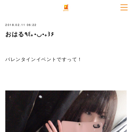
2018.02.11 06:22
おはる٩꒰｡•◡•｡꒱۶
バレンタインイベントですって！