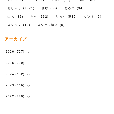
おしらせ
(
1221
)
さゆ
(
68
)
あるて
(
94
)
のあ
(
83
)
らら
(
232
)
りっく
(
585
)
ゲスト
(
6
)
スタッフ
(
49
)
スタッフ紹介
(
8
)
アーカイブ
2026
(
727
)
(
18
)
2025
(
320
)
(
104
)
(
90
)
2024
(
152
)
(
110
)
(
100
)
(
5
)
2023
(
416
)
(
119
)
(
72
)
(
5
)
(
28
)
2022
(
880
)
(
102
)
(
4
)
(
7
)
(
58
)
(
31
)
2021
(
443
)