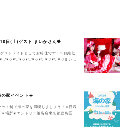
月10日(土)ゲスト まいかさん🍓
いかさんゲストメイドとしてお給仕です！✨お給仕
♥♡♥♡♥♡♥♡♥♡♥♡♥♡♥♡♥♡♥♡まい…
Y海の家イベント☀️
ケット制で海の家を満喫しましょう！☀️日程
LOSE☀️場所☀️エントリー池袋店東京都豊島区…