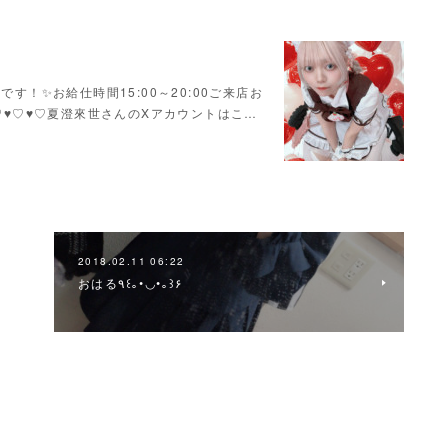
す！✨お給仕時間15:00～20:00ご来店お
♥♡♥♡♥♡夏澄來世さんのXアカウントはこ…
2018.02.11 06:22
おはる٩꒰｡•◡•｡꒱۶