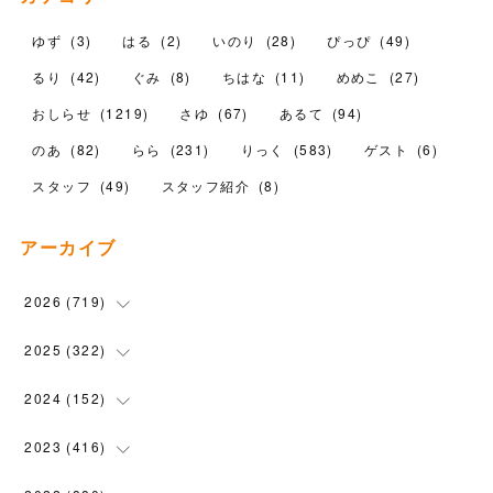
ゆず
(
3
)
はる
(
2
)
いのり
(
28
)
ぴっぴ
(
49
)
るり
(
42
)
ぐみ
(
8
)
ちはな
(
11
)
めめこ
(
27
)
おしらせ
(
1219
)
さゆ
(
67
)
あるて
(
94
)
のあ
(
82
)
らら
(
231
)
りっく
(
583
)
ゲスト
(
6
)
スタッフ
(
49
)
スタッフ紹介
(
8
)
アーカイブ
2026
(
719
)
(
12
)
2025
(
322
)
(
102
)
(
90
)
2024
(
152
)
(
110
)
(
100
)
(
5
)
2023
(
416
)
(
119
)
(
74
)
(
5
)