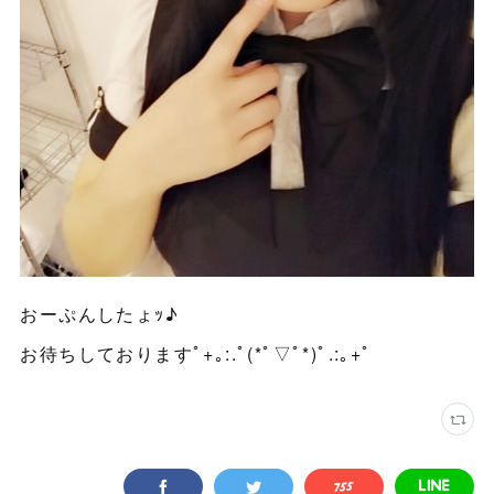
おーぷんしたょｯ♪
お待ちしておりますﾟ+｡:.ﾟ(*ﾟ▽ﾟ*)ﾟ.:｡+ﾟ