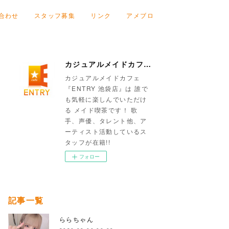
合わせ
スタッフ募集
リンク
アメブロ
カジュアルメイドカフェ『ENTRY 池袋店』
カジュアルメイドカフェ
『ENTRY 池袋店』は 誰で
も気軽に楽しんでいただけ
る メイド喫茶です！ 歌
手、声優、タレント他、ア
ーティスト活動しているス
タッフが在籍!!
フォロー
記事一覧
ららちゃん