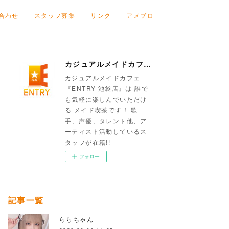
合わせ
スタッフ募集
リンク
アメブロ
カジュアルメイドカフェ『ENTRY 池袋店』
カジュアルメイドカフェ
『ENTRY 池袋店』は 誰で
も気軽に楽しんでいただけ
る メイド喫茶です！ 歌
手、声優、タレント他、ア
ーティスト活動しているス
タッフが在籍!!
フォロー
記事一覧
ららちゃん