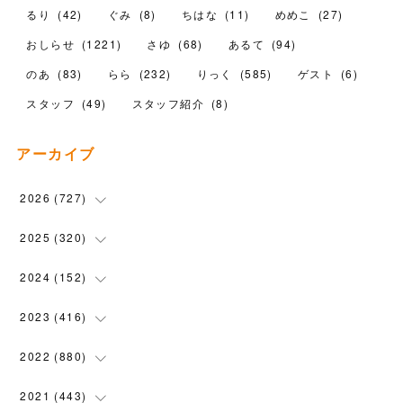
るり
(
42
)
ぐみ
(
8
)
ちはな
(
11
)
めめこ
(
27
)
おしらせ
(
1221
)
さゆ
(
68
)
あるて
(
94
)
のあ
(
83
)
らら
(
232
)
りっく
(
585
)
ゲスト
(
6
)
スタッフ
(
49
)
スタッフ紹介
(
8
)
アーカイブ
2026
(
727
)
(
18
)
2025
(
320
)
(
104
)
(
90
)
2024
(
152
)
(
110
)
(
100
)
(
5
)
2023
(
416
)
(
119
)
(
72
)
(
5
)
(
28
)
2022
(
880
)
(
102
)
(
4
)
(
7
)
(
58
)
(
31
)
2021
(
443
)