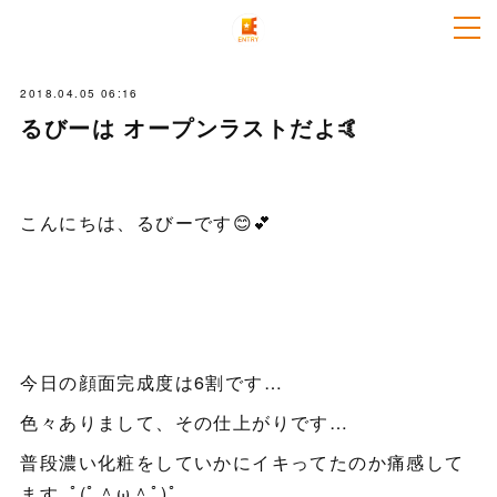
2018.04.05 06:16
るびーは オープンラストだよ🤙
こんにちは、るびーです😊💕
今日の顔面完成度は6割です…
色々ありまして、その仕上がりです…
普段濃い化粧をしていかにイキってたのか痛感して
ます｡ﾟ(ﾟ＾ω＾ﾟ)ﾟ｡