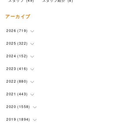
スタッフ
(
49
)
スタッフ紹介
(
8
)
アーカイブ
2026
(
719
)
(
12
)
2025
(
322
)
(
102
)
(
90
)
2024
(
152
)
(
110
)
(
100
)
(
5
)
2023
(
416
)
(
119
)
(
74
)
(
5
)
(
28
)
2022
(
880
)
(
102
)
(
4
)
(
7
)
(
58
)
(
31
)
2021
(
443
)
(
101
)
(
5
)
(
6
)
(
45
)
(
64
)
(
54
)
2020
(
1558
)
(
79
)
(
3
)
(
16
)
(
69
)
(
76
)
(
91
)
(
107
)
2019
(
1894
)
(
94
)
(
7
)
(
8
)