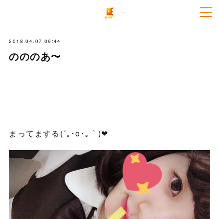
2018.04.07 09:44
のののあ〜
まってまする(´｡･o･｡｀)❤︎