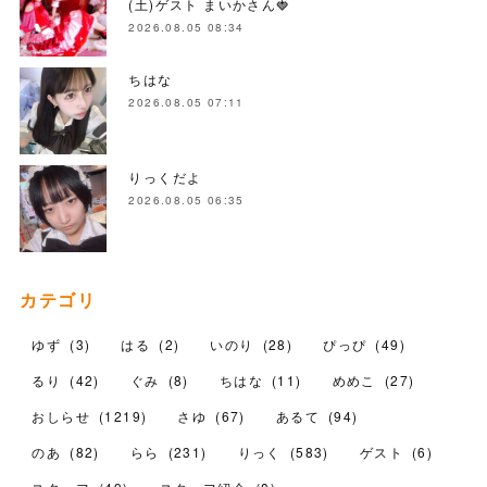
(土)ゲスト まいかさん🍓
2026.08.05 08:34
ちはな
2026.08.05 07:11
りっくだよ
2026.08.05 06:35
カテゴリ
ゆず
(
3
)
はる
(
2
)
いのり
(
28
)
ぴっぴ
(
49
)
るり
(
42
)
ぐみ
(
8
)
ちはな
(
11
)
めめこ
(
27
)
おしらせ
(
1219
)
さゆ
(
67
)
あるて
(
94
)
のあ
(
82
)
らら
(
231
)
りっく
(
583
)
ゲスト
(
6
)