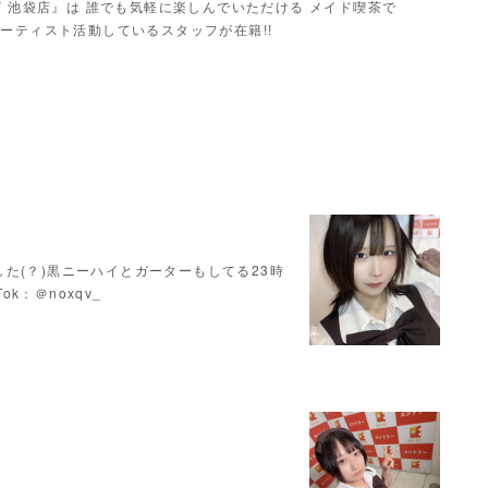
Y 池袋店』は 誰でも気軽に楽しんでいただける メイド喫茶で
ーティスト活動しているスタッフが在籍!!
た(？)黒ニーハイとガーターもしてる23時
Tok：＠noxqv_