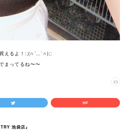
よ！:;(∩´﹏`∩);:
でまってるね〜〜
TRY 池袋店』