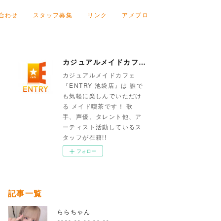
合わせ
スタッフ募集
リンク
アメブロ
カジュアルメイドカフェ『ENTRY 池袋店』
カジュアルメイドカフェ
『ENTRY 池袋店』は 誰で
も気軽に楽しんでいただけ
る メイド喫茶です！ 歌
手、声優、タレント他、ア
ーティスト活動しているス
タッフが在籍!!
フォロー
記事一覧
ららちゃん