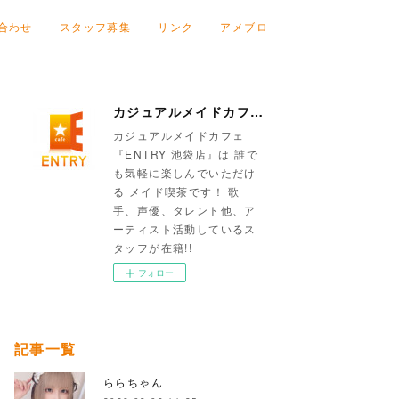
合わせ
スタッフ募集
リンク
アメブロ
カジュアルメイドカフェ『ENTRY 池袋店』
カジュアルメイドカフェ
『ENTRY 池袋店』は 誰で
も気軽に楽しんでいただけ
る メイド喫茶です！ 歌
手、声優、タレント他、ア
ーティスト活動しているス
タッフが在籍!!
フォロー
記事一覧
ららちゃん