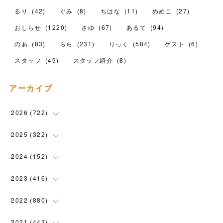
るり
(
42
)
ぐみ
(
8
)
ちはな
(
11
)
めめこ
(
27
)
おしらせ
(
1220
)
さゆ
(
67
)
あるて
(
94
)
のあ
(
83
)
らら
(
231
)
りっく
(
584
)
ゲスト
(
6
)
スタッフ
(
49
)
スタッフ紹介
(
8
)
アーカイブ
2026
(
722
)
(
15
)
2025
(
322
)
(
102
)
(
90
)
2024
(
152
)
(
110
)
(
100
)
(
5
)
2023
(
416
)
(
119
)
(
74
)
(
5
)
(
28
)
2022
(
880
)
(
102
)
(
4
)
(
7
)
(
58
)
(
31
)
2021
(
443
)