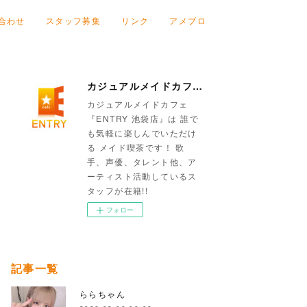
合わせ
スタッフ募集
リンク
アメブロ
カジュアルメイドカフェ『ENTRY 池袋店』
カジュアルメイドカフェ
『ENTRY 池袋店』は 誰で
も気軽に楽しんでいただけ
る メイド喫茶です！ 歌
手、声優、タレント他、ア
ーティスト活動しているス
タッフが在籍!!
フォロー
記事一覧
ららちゃん