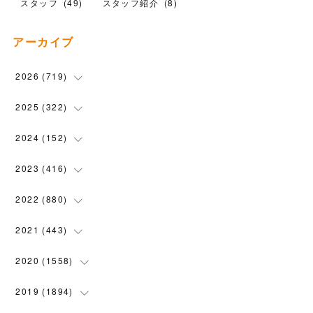
スタッフ
(
49
)
スタッフ紹介
(
8
)
アーカイブ
2026
(
719
)
(
12
)
2025
(
322
)
(
102
)
(
90
)
2024
(
152
)
(
110
)
(
100
)
(
5
)
2023
(
416
)
(
119
)
(
74
)
(
5
)
(
28
)
2022
(
880
)
(
102
)
(
4
)
(
7
)
(
58
)
(
31
)
2021
(
443
)
(
101
)
(
5
)
(
6
)
(
45
)
(
64
)
(
54
)
2020
(
1558
)
(
79
)
(
3
)
(
16
)
(
69
)
(
76
)
(
91
)
(
107
)
2019
(
1894
)
(
94
)
(
7
)