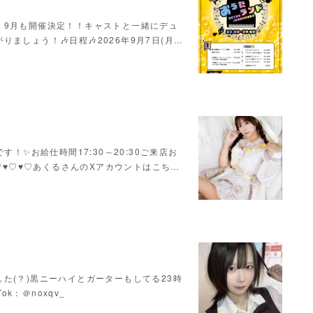
！9月も開催決定！！キャストと一緒にデュ
ましょう！🎶日程🎶2026年9月7日(月…
！✨お給仕時間17:30～20:30ご来店お
♥♡♥♡♥♡あくるさんのXアカウントはこち…
た(？)黒ニーハイとガーターもしてる23時
Tok：＠noxqv_