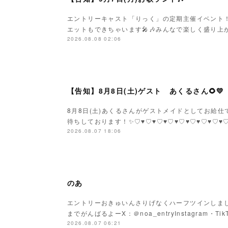
エントリーキャスト「りっく」の定期主催イベント
エットもできちゃいます🎤🎶みんなで楽しく盛り上がり
2026.08.08 02:06
【告知】8月8日(土)ゲスト あくるさん🌻💛
8月8日(土)あくるさんがゲストメイドとしてお給仕です
待ちしております！✨♡♥♡♥♡♥♡♥♡♥♡♥♡♥♡
2026.08.07 18:06
のあ
エントリーおきゅいんさりげなくハーフツインしまし
までがんばるよーX：＠noa_entryInstagram・Tik
2026.08.07 06:21