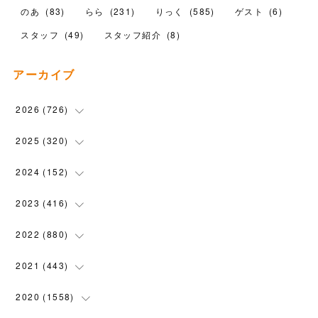
のあ
(
83
)
らら
(
231
)
りっく
(
585
)
ゲスト
(
6
)
スタッフ
(
49
)
スタッフ紹介
(
8
)
アーカイブ
2026
(
726
)
(
17
)
2025
(
320
)
(
104
)
(
90
)
2024
(
152
)
(
110
)
(
100
)
(
5
)
2023
(
416
)
(
119
)
(
72
)
(
5
)
(
28
)
2022
(
880
)
(
102
)
(
4
)
(
7
)
(
58
)
(
31
)
2021
(
443
)
(
101
)
(
5
)
(
6
)
(
45
)
(
64
)
(
54
)
2020
(
1558
)