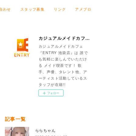
合わせ
スタッフ募集
リンク
アメブロ
カジュアルメイドカフェ『ENTRY 池袋店』
カジュアルメイドカフェ
『ENTRY 池袋店』は 誰で
も気軽に楽しんでいただけ
る メイド喫茶です！ 歌
手、声優、タレント他、ア
ーティスト活動しているス
タッフが在籍!!
フォロー
記事一覧
ららちゃん