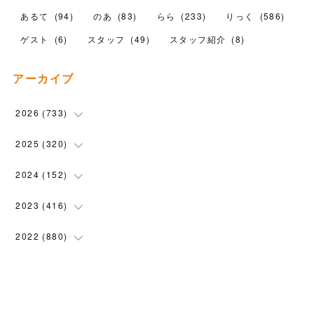
あるて
(
94
)
のあ
(
83
)
らら
(
233
)
りっく
(
586
)
ゲスト
(
6
)
スタッフ
(
49
)
スタッフ紹介
(
8
)
アーカイブ
2026
(
733
)
(
24
)
2025
(
320
)
(
104
)
(
90
)
2024
(
152
)
(
110
)
(
100
)
(
5
)
2023
(
416
)
(
119
)
(
72
)
(
5
)
(
28
)
2022
(
880
)
(
102
)
(
4
)
(
7
)
(
58
)
(
31
)
2021
(
443
)
(
101
)
(
5
)
(
6
)
(
45
)
(
64
)
(
54
)
2020
(
1558
)