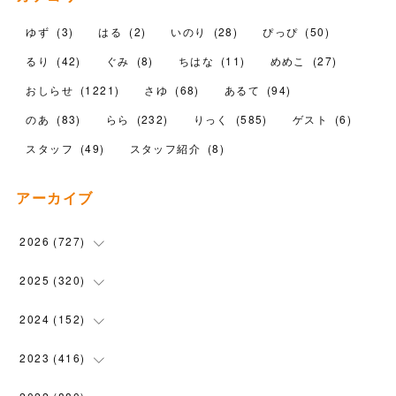
ゆず
(
3
)
はる
(
2
)
いのり
(
28
)
ぴっぴ
(
50
)
るり
(
42
)
ぐみ
(
8
)
ちはな
(
11
)
めめこ
(
27
)
おしらせ
(
1221
)
さゆ
(
68
)
あるて
(
94
)
のあ
(
83
)
らら
(
232
)
りっく
(
585
)
ゲスト
(
6
)
スタッフ
(
49
)
スタッフ紹介
(
8
)
アーカイブ
2026
(
727
)
(
18
)
2025
(
320
)
(
104
)
(
90
)
2024
(
152
)
(
110
)
(
100
)
(
5
)
2023
(
416
)
(
119
)
(
72
)
(
5
)
(
28
)