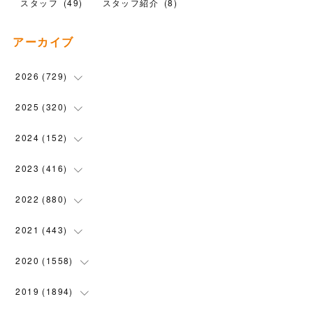
スタッフ
(
49
)
スタッフ紹介
(
8
)
アーカイブ
2026
(
729
)
(
20
)
2025
(
320
)
(
104
)
(
90
)
2024
(
152
)
(
110
)
(
100
)
(
5
)
2023
(
416
)
(
119
)
(
72
)
(
5
)
(
28
)
2022
(
880
)
(
102
)
(
4
)
(
7
)
(
58
)
(
31
)
2021
(
443
)
(
101
)
(
5
)
(
6
)
(
45
)
(
64
)
(
54
)
2020
(
1558
)
(
79
)
(
3
)
(
16
)
(
69
)
(
76
)
(
91
)
(
107
)
2019
(
1894
)
(
94
)
(
7
)