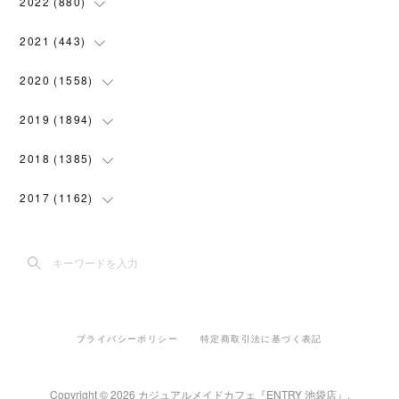
(
28
)
2022
(
880
)
(
102
)
(
4
)
(
7
)
(
58
)
(
31
)
2021
(
443
)
(
101
)
(
5
)
(
6
)
(
45
)
(
64
)
(
54
)
2020
(
1558
)
(
79
)
(
3
)
(
16
)
(
69
)
(
76
)
(
91
)
(
107
)
2019
(
1894
)
(
94
)
(
7
)
(
8
)
(
52
)
(
71
)
(
63
)
(
132
)
(
113
)
2018
(
1385
)
(
10
)
(
18
)
(
45
)
(
70
)
(
5
)
(
143
)
(
140
)
(
127
)
2017
(
1162
)
(
8
)
(
10
)
(
18
)
(
76
)
(
3
)
(
201
)
(
172
)
(
80
)
(
87
)
(
9
)
(
15
)
(
22
)
(
73
)
(
11
)
(
144
)
(
196
)
(
108
)
(
89
)
(
6
)
(
12
)
(
22
)
(
111
)
(
15
)
(
193
)
(
188
)
(
150
)
(
99
)
(
6
)
(
20
)
(
22
)
(
91
)
プライバシーポリシー
特定商取引法に基づく表記
(
5
)
(
191
)
(
205
)
(
155
)
(
108
)
(
30
)
(
18
)
(
70
)
(
42
)
(
2
)
(
182
)
(
142
)
(
117
)
Copyright ©
2026
カジュアルメイドカフェ『ENTRY 池袋店』
.