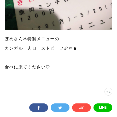
ぽめさん🐶特製メニューの
カンガルー肉ローストビーフ🍖🍖🔥
食べに来てください♡