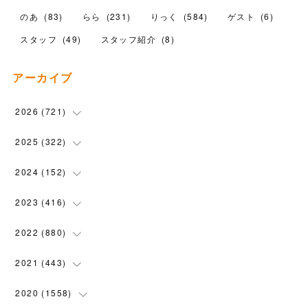
のあ
(
83
)
らら
(
231
)
りっく
(
584
)
ゲスト
(
6
)
スタッフ
(
49
)
スタッフ紹介
(
8
)
アーカイブ
2026
(
721
)
(
14
)
2025
(
322
)
(
102
)
(
90
)
2024
(
152
)
(
110
)
(
100
)
(
5
)
2023
(
416
)
(
119
)
(
74
)
(
5
)
(
28
)
2022
(
880
)
(
102
)
(
4
)
(
7
)
(
58
)
(
31
)
2021
(
443
)
(
101
)
(
5
)
(
6
)
(
45
)
(
64
)
(
54
)
2020
(
1558
)