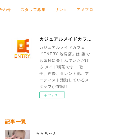
合わせ
スタッフ募集
リンク
アメブロ
カジュアルメイドカフェ『ENTRY 池袋店』
カジュアルメイドカフェ
『ENTRY 池袋店』は 誰で
も気軽に楽しんでいただけ
る メイド喫茶です！ 歌
手、声優、タレント他、ア
ーティスト活動しているス
タッフが在籍!!
フォロー
記事一覧
ららちゃん