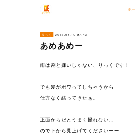
ホー
2018.06.10 07:43
りっく
あめあめー
雨は割と嫌いじゃない、りっくです！
でも髪がボワってしちゃうから
仕方なく結ってきたぁ。
正面からだとうまく撮れない…
ので下から見上げてくださいーー