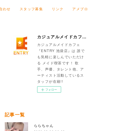
合わせ
スタッフ募集
リンク
アメブロ
カジュアルメイドカフェ『ENTRY 池袋店』
カジュアルメイドカフェ
『ENTRY 池袋店』は 誰で
も気軽に楽しんでいただけ
る メイド喫茶です！ 歌
手、声優、タレント他、ア
ーティスト活動しているス
タッフが在籍!!
フォロー
記事一覧
ららちゃん