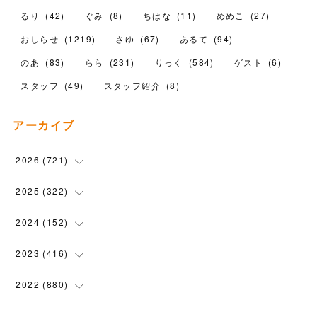
るり
(
42
)
ぐみ
(
8
)
ちはな
(
11
)
めめこ
(
27
)
おしらせ
(
1219
)
さゆ
(
67
)
あるて
(
94
)
のあ
(
83
)
らら
(
231
)
りっく
(
584
)
ゲスト
(
6
)
スタッフ
(
49
)
スタッフ紹介
(
8
)
アーカイブ
2026
(
721
)
(
14
)
2025
(
322
)
(
102
)
(
90
)
2024
(
152
)
(
110
)
(
100
)
(
5
)
2023
(
416
)
(
119
)
(
74
)
(
5
)
(
28
)
2022
(
880
)
(
102
)
(
4
)
(
7
)
(
58
)
(
31
)
2021
(
443
)