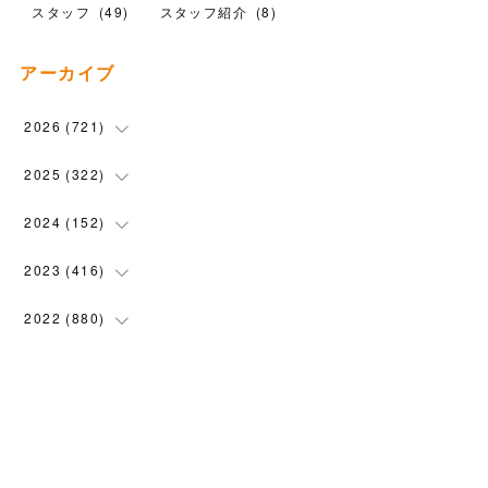
スタッフ
(
49
)
スタッフ紹介
(
8
)
アーカイブ
2026
(
721
)
(
14
)
2025
(
322
)
(
102
)
(
90
)
2024
(
152
)
(
110
)
(
100
)
(
5
)
2023
(
416
)
(
119
)
(
74
)
(
5
)
(
28
)
2022
(
880
)
(
102
)
(
4
)
(
7
)
(
58
)
(
31
)
2021
(
443
)
(
101
)
(
5
)
(
6
)
(
45
)
(
64
)
(
54
)
2020
(
1558
)
(
79
)
(
3
)
(
16
)
(
69
)
(
76
)
(
91
)
(
107
)
2019
(
1894
)