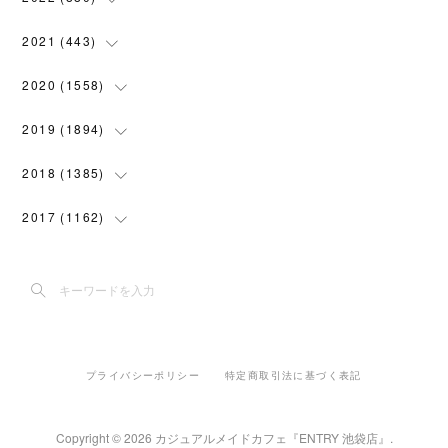
(
102
)
(
4
)
(
7
)
(
58
)
(
31
)
2021
(
443
)
(
101
)
(
5
)
(
6
)
(
45
)
(
64
)
(
54
)
2020
(
1558
)
(
79
)
(
3
)
(
16
)
(
69
)
(
76
)
(
91
)
(
107
)
2019
(
1894
)
(
94
)
(
7
)
(
8
)
(
52
)
(
71
)
(
63
)
(
132
)
(
113
)
2018
(
1385
)
(
10
)
(
18
)
(
45
)
(
70
)
(
5
)
(
143
)
(
140
)
(
127
)
2017
(
1162
)
(
8
)
(
10
)
(
18
)
(
76
)
(
3
)
(
201
)
(
172
)
(
80
)
(
87
)
(
9
)
(
15
)
(
22
)
(
73
)
(
11
)
(
144
)
(
196
)
(
108
)
(
89
)
(
6
)
(
12
)
(
22
)
(
111
)
(
15
)
(
193
)
(
188
)
(
150
)
(
99
)
(
6
)
(
20
)
(
22
)
(
91
)
プライバシーポリシー
特定商取引法に基づく表記
(
5
)
(
191
)
(
205
)
(
155
)
(
108
)
(
30
)
(
18
)
(
70
)
(
42
)
(
2
)
(
182
)
(
142
)
(
117
)
Copyright ©
2026
カジュアルメイドカフェ『ENTRY 池袋店』
.