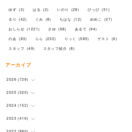
ゆず
(
3
)
はる
(
2
)
いのり
(
28
)
ぴっぴ
(
51
)
るり
(
42
)
ぐみ
(
8
)
ちはな
(
12
)
めめこ
(
27
)
おしらせ
(
1221
)
さゆ
(
68
)
あるて
(
94
)
のあ
(
83
)
らら
(
232
)
りっく
(
585
)
ゲスト
(
6
)
スタッフ
(
49
)
スタッフ紹介
(
8
)
アーカイブ
2026
(
729
)
(
20
)
2025
(
320
)
(
104
)
(
90
)
2024
(
152
)
(
110
)
(
100
)
(
5
)
2023
(
416
)
(
119
)
(
72
)
(
5
)
(
28
)
2022
(
880
)