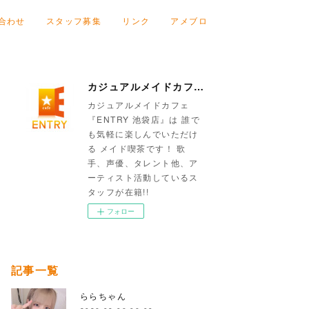
合わせ
スタッフ募集
リンク
アメブロ
カジュアルメイドカフェ『ENTRY 池袋店』
カジュアルメイドカフェ
『ENTRY 池袋店』は 誰で
も気軽に楽しんでいただけ
る メイド喫茶です！ 歌
手、声優、タレント他、ア
ーティスト活動しているス
タッフが在籍!!
フォロー
記事一覧
ららちゃん