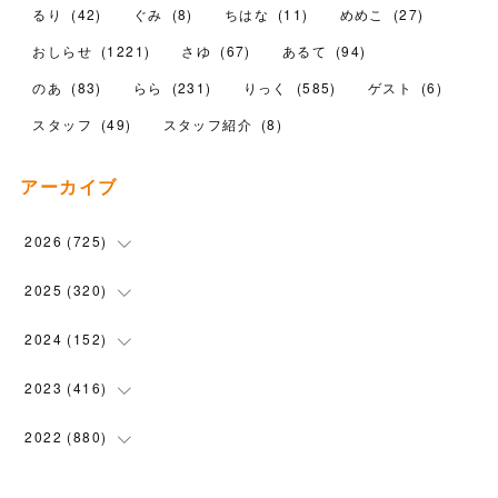
るり
(
42
)
ぐみ
(
8
)
ちはな
(
11
)
めめこ
(
27
)
おしらせ
(
1221
)
さゆ
(
67
)
あるて
(
94
)
のあ
(
83
)
らら
(
231
)
りっく
(
585
)
ゲスト
(
6
)
スタッフ
(
49
)
スタッフ紹介
(
8
)
アーカイブ
2026
(
725
)
(
16
)
2025
(
320
)
(
104
)
(
90
)
2024
(
152
)
(
110
)
(
100
)
(
5
)
2023
(
416
)
(
119
)
(
72
)
(
5
)
(
28
)
2022
(
880
)
(
102
)
(
4
)
(
7
)
(
58
)
(
31
)
2021
(
443
)