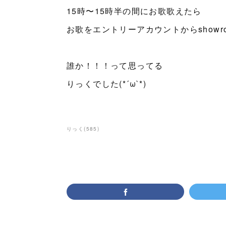
15時〜15時半の間にお歌歌えたら
お歌をエントリーアカウントからshow
誰か！！！って思ってる
りっくでした(*´ω`*)
りっく
(
585
)