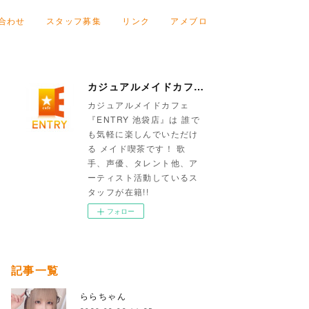
合わせ
スタッフ募集
リンク
アメブロ
カジュアルメイドカフェ『ENTRY 池袋店』
カジュアルメイドカフェ
『ENTRY 池袋店』は 誰で
も気軽に楽しんでいただけ
る メイド喫茶です！ 歌
手、声優、タレント他、ア
ーティスト活動しているス
タッフが在籍!!
フォロー
記事一覧
ららちゃん