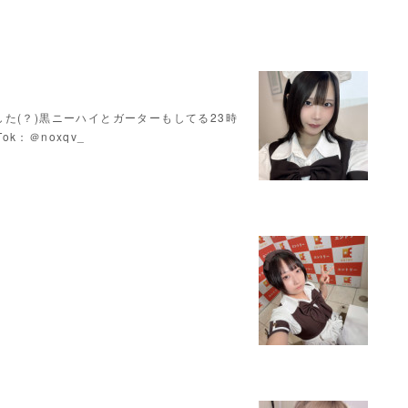
た(？)黒ニーハイとガーターもしてる23時
Tok：＠noxqv_