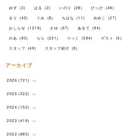
ゆず
(
3
)
はる
(
2
)
いのり
(
28
)
ぴっぴ
(
49
)
るり
(
42
)
ぐみ
(
8
)
ちはな
(
11
)
めめこ
(
27
)
おしらせ
(
1219
)
さゆ
(
67
)
あるて
(
94
)
のあ
(
83
)
らら
(
231
)
りっく
(
584
)
ゲスト
(
6
)
スタッフ
(
49
)
スタッフ紹介
(
8
)
アーカイブ
2026
(
721
)
(
14
)
2025
(
322
)
(
102
)
(
90
)
2024
(
152
)
(
110
)
(
100
)
(
5
)
2023
(
416
)
(
119
)
(
74
)
(
5
)
(
28
)
2022
(
880
)