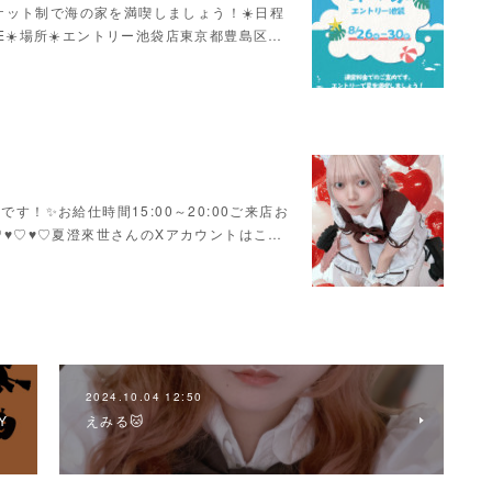
ケット制で海の家を満喫しましょう！☀️日程
LOSE☀️場所☀️エントリー池袋店東京都豊島区…
す！✨お給仕時間15:00～20:00ご来店お
♥♡♥♡♥♡夏澄來世さんのXアカウントはこ…
2024.10.04 12:50
Y
えみる🐱