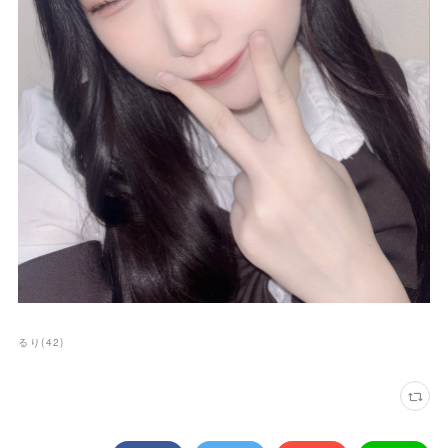
るり
(
42
)